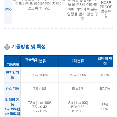
HOSE
침입하여도 정상운전에 지장이
물을 분사하더라도
PROOF
없도록 한 구조
이에 의하여 해로운
IP55
방분류
영향을 받지 않는 구
형
조
기동방법 및 특성
일반적 명
기동특성
1차분류
2차분류
칭
기동방법
전전압기
TS = 100%
IS = 100%
100%
동
Y-△ 기동
TS x 1/3
IS x 1/3
57.7%
리액터 기
TS x (1-a/100)²
IS x (1-a/100)
동
35%
TS x 0.42
IS x 0.65
50%
a = 35%탭
TS x 0.25
IS x 0.5
a = 50%탭