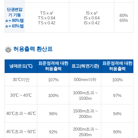
단권변압
TS x a²
IS x a²
기 기동
80%
TS x 0.64
IS x 0.64
65%
a = 80%탭
TS x 0.42
IS x 0.42
a = 65%탭
허용출력 환산표
표준정격에 대한
표준정격에 대한
냉매온도(℃)
표고(해면기준)
허용출력
허용출력
30℃미만
000mm이하
107%
100%
1000m초과 ~
30℃ ~ 40℃
100%
97%
1500m
1500m초과 ~
40℃초과 ~ 45℃
96%
94%
2000m
2000m초과 ~
45℃초과 ~ 50℃
92%
90%
2500m