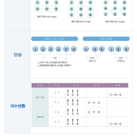
단상
극수변환